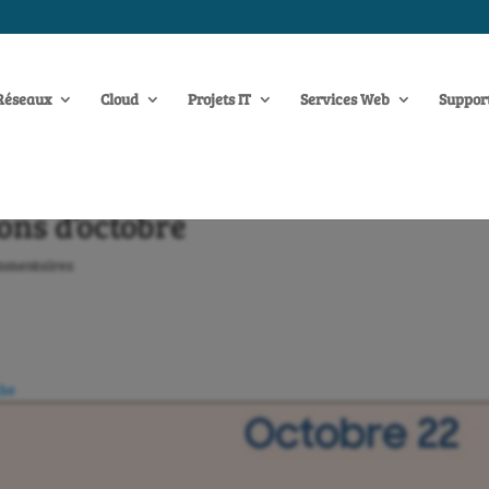
Réseaux
Cloud
Projets IT
Services Web
Suppor
ons d’octobre
mmentaires
.be