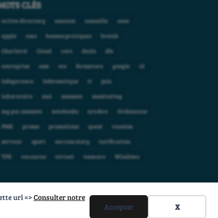
MOTS CLÉS
active directory
amazon
annuelle
aout
apple
aws
bonnes pratiques
breizh
Charleroi
Cloud
core
deals
dfs
entreprise
esxi
ete
fermeture
google
id
infogerance
Informatique
it
juin
laboratoire
mai
moment
monitoring
my poc moment
notebooks
octobre
Ordinateur
PME
promo
promotions
quest
reunion
serveur
sport
success story
tarification
TPE
vacances
virtuel
vmware
Windows
ette url =>
Consulter notre
Accepter
X