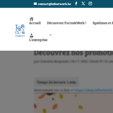
contact@infoatwork.be
Accueil
Découvrez FactoAtWork !
Systèmes et 
L’entreprise
Découvrez nos promoti
par
Gabriels Benjamin
|
Oct 7, 2022
|
Deals IT
|
0 co
Directement via ce lien =>
https:\\shop.infoatwork