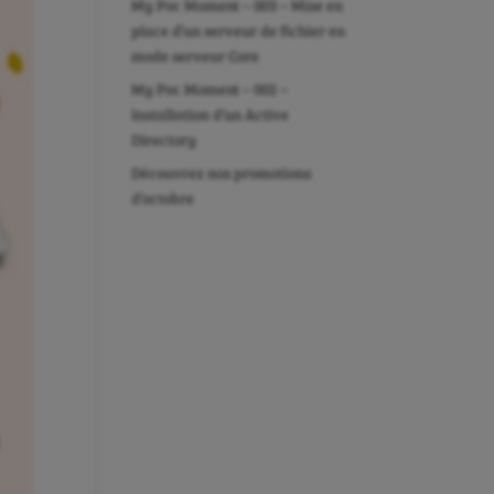
My Poc Moment – 003 – Mise en
place d’un serveur de fichier en
mode serveur Core
My Poc Moment – 002 –
Installation d’un Active
Directory
Découvrez nos promotions
d’octobre