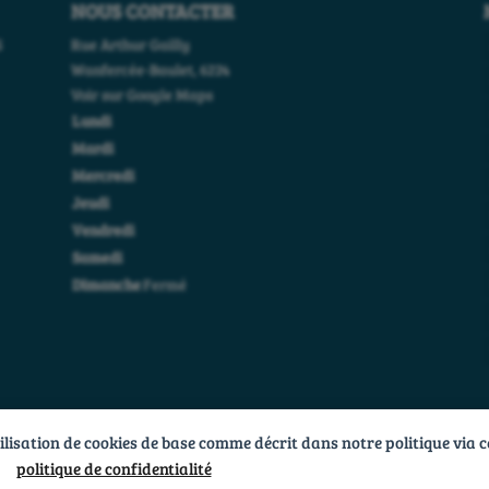
NOUS CONTACTER
S
Rue Arthur Gailly
Wanfercée-Baulet,
6224
Voir sur Google Maps
Lundi
Mardi
Mercredi
Jeudi
Vendredi
Samedi
Dimanche
Fermé
ilisation de cookies de base comme décrit dans notre politique via c
politique de confidentialité