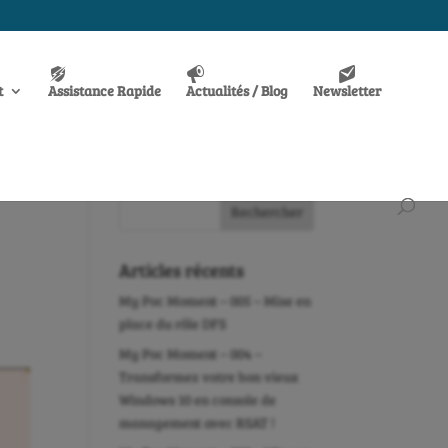
t
Assistance Rapide
Actualités / Blog
Newsletter
Articles récents
My Poc Moment – 005 – Mise en
place du rôle DFS
My Poc Moment – 004 –
Transformez votre bon vieux
Windows 10 en console de
management avec RSAT !