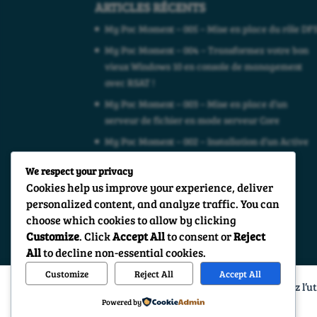
ARTICLES RÉCENTS
My Poc Moment – 005 – Mise en place du rôle DF
My Poc Moment – 004 – Transformez votre bon
vieux Windows 10 en console de management
avec RSAT !
My Poc Moment – 003 – Mise en place d’un
serveur de fichier en mode serveur Core
My Poc Moment – 002 – Installation d’un Active
Directory
We respect your privacy
Découvrez nos promotions d’octobre
Cookies help us improve your experience, deliver
personalized content, and analyze traffic. You can
choose which cookies to allow by clicking
Customize
. Click
Accept All
to consent or
Reject
All
to decline non-essential cookies.
Customize
Reject All
Accept All
En poursuivant votre navigation sur ce site, vous acceptez l’ut
Powered by