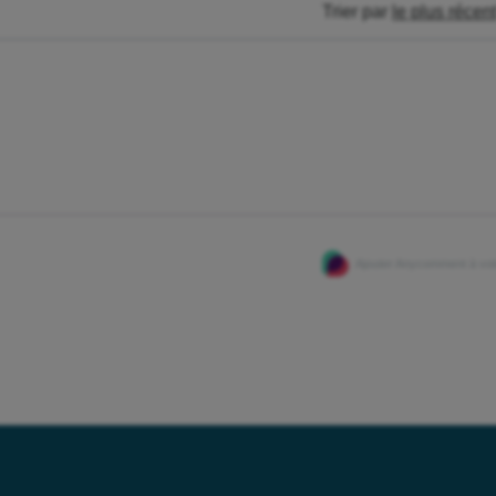
Trier par
le plus récen
Ajouter Anycomment à votr